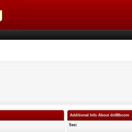
Additional Info About dn88bcom
Sex: