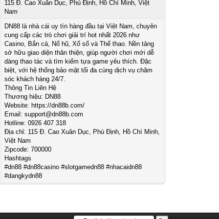
115 Đ. Cao Xuân Dục, Phú Định, Hồ Chí Minh, Việt
Nam
DN88 là nhà cái uy tín hàng đầu tại Việt Nam, chuyên
cung cấp các trò chơi giải trí hot nhất 2026 như
Casino, Bắn cá, Nổ hũ, Xổ số và Thể thao. Nền tảng
sở hữu giao diện thân thiện, giúp người chơi mới dễ
dàng thao tác và tìm kiếm tựa game yêu thích. Đặc
biệt, với hệ thống bảo mật tối đa cùng dịch vụ chăm
sóc khách hàng 24/7.
Thông Tin Liên Hệ
Thương hiệu: DN88
Website: https://dn88b.com/
Email:
support@dn88b.com
Hotline: 0926 407 318
Địa chỉ: 115 Đ. Cao Xuân Dục, Phú Định, Hồ Chí Minh,
Việt Nam
Zipcode: 700000
Hashtags
#dn88 #dn88casino #slotgamedn88 #nhacaidn88
#dangkydn88