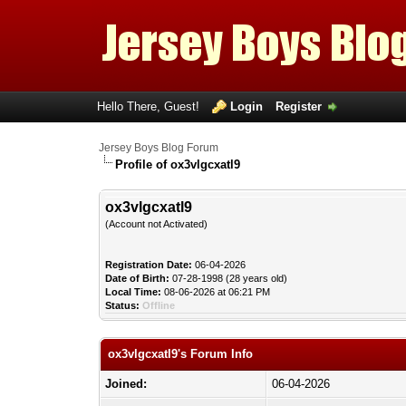
Hello There, Guest!
Login
Register
Jersey Boys Blog Forum
Profile of ox3vlgcxatl9
ox3vlgcxatl9
(Account not Activated)
Registration Date:
06-04-2026
Date of Birth:
07-28-1998 (28 years old)
Local Time:
08-06-2026 at 06:21 PM
Status:
Offline
ox3vlgcxatl9's Forum Info
Joined:
06-04-2026