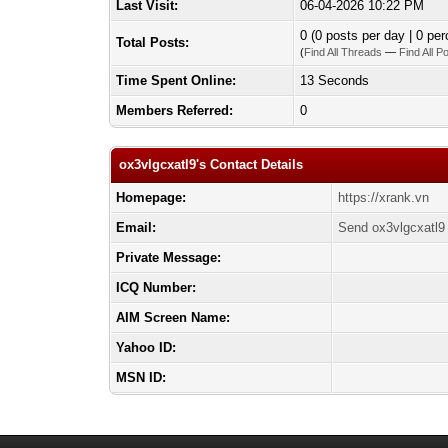
Last Visit:
06-04-2026 10:22 PM
0 (0 posts per day | 0 per
Total Posts:
(
Find All Threads
—
Find All P
Time Spent Online:
13 Seconds
Members Referred:
0
ox3vlgcxatl9's Contact Details
Homepage:
https://xrank.vn
Email:
Send ox3vlgcxatl9 
Private Message:
ICQ Number:
AIM Screen Name:
Yahoo ID:
MSN ID: