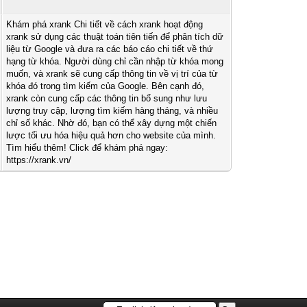
Khám phá xrank Chi tiết về cách xrank hoạt động
xrank sử dụng các thuật toán tiên tiến để phân tích dữ
liệu từ Google và đưa ra các báo cáo chi tiết về thứ
hạng từ khóa. Người dùng chỉ cần nhập từ khóa mong
muốn, và xrank sẽ cung cấp thông tin về vị trí của từ
khóa đó trong tìm kiếm của Google. Bên cạnh đó,
xrank còn cung cấp các thông tin bổ sung như lưu
lượng truy cập, lượng tìm kiếm hàng tháng, và nhiều
chỉ số khác. Nhờ đó, bạn có thể xây dựng một chiến
lược tối ưu hóa hiệu quả hơn cho website của mình.
Tìm hiểu thêm! Click để khám phá ngay:
https://xrank.vn/