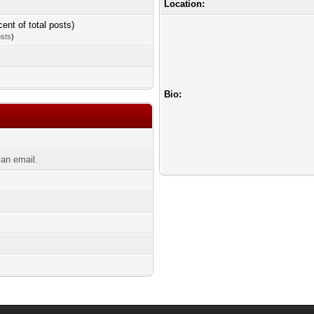
Location:
cent of total posts)
osts
)
Bio:
an email.