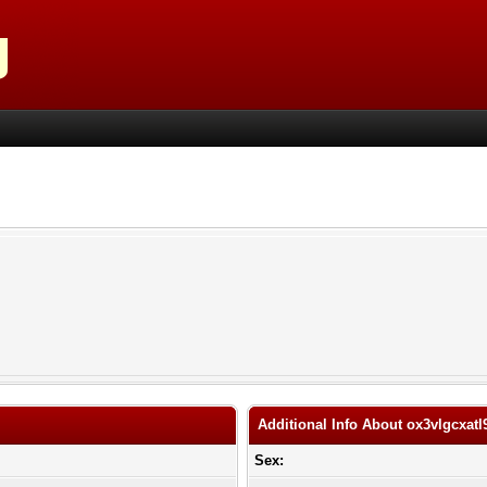
Additional Info About ox3vlgcxatl
Sex: