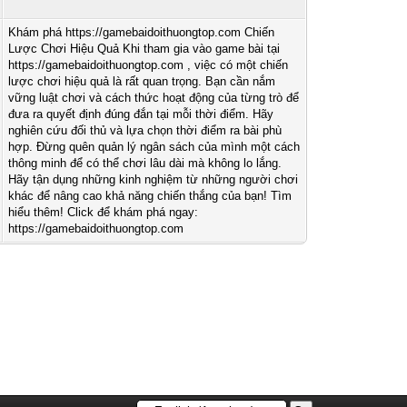
Khám phá https://gamebaidoithuongtop.com Chiến
Lược Chơi Hiệu Quả Khi tham gia vào game bài tại
https://gamebaidoithuongtop.com , việc có một chiến
lược chơi hiệu quả là rất quan trọng. Bạn cần nắm
vững luật chơi và cách thức hoạt động của từng trò để
đưa ra quyết định đúng đắn tại mỗi thời điểm. Hãy
nghiên cứu đối thủ và lựa chọn thời điểm ra bài phù
hợp. Đừng quên quản lý ngân sách của mình một cách
thông minh để có thể chơi lâu dài mà không lo lắng.
Hãy tận dụng những kinh nghiệm từ những người chơi
khác để nâng cao khả năng chiến thắng của bạn! Tìm
hiểu thêm! Click để khám phá ngay:
https://gamebaidoithuongtop.com