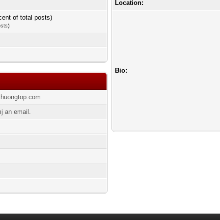
Location:
cent of total posts)
osts
)
Bio:
ithuongtop.com
 an email.