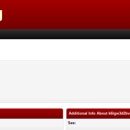
Additional Info About k6lgw3d2b
Sex: