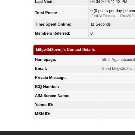
Last Visit:
06-04-2026 11:13 PM
0 (0 posts per day | 0 per
Total Posts:
(
Find All Threads
—
Find All P
Time Spent Online:
11 Seconds
Members Referred:
0
k6lgw3d2bvmj's Contact Details
Homepage:
https://gamebaido
Email:
Send k6lgw3d2bvmj
Private Message:
ICQ Number:
AIM Screen Name:
Yahoo ID:
MSN ID: