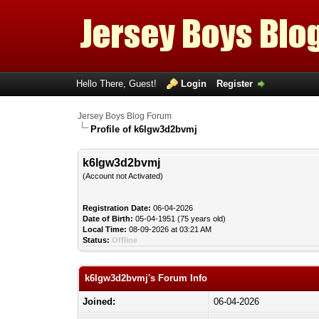
Hello There, Guest!
Login
Register
Jersey Boys Blog Forum
Profile of k6lgw3d2bvmj
k6lgw3d2bvmj
(Account not Activated)
Registration Date:
06-04-2026
Date of Birth:
05-04-1951 (75 years old)
Local Time:
08-09-2026 at 03:21 AM
Status:
Offline
k6lgw3d2bvmj's Forum Info
Joined:
06-04-2026