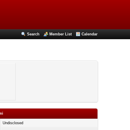
Search
Member List
Calendar
mi
Undisclosed