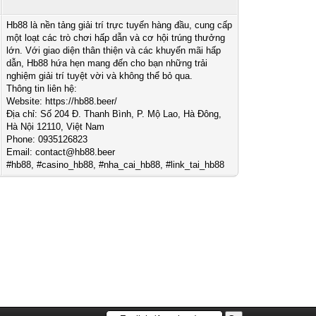
Hb88 là nền tảng giải trí trực tuyến hàng đầu, cung cấp
một loạt các trò chơi hấp dẫn và cơ hội trúng thưởng
lớn. Với giao diện thân thiện và các khuyến mãi hấp
dẫn, Hb88 hứa hẹn mang đến cho bạn những trải
nghiệm giải trí tuyệt vời và không thể bỏ qua.
Thông tin liên hệ:
Website: https://hb88.beer/
Địa chỉ: Số 204 Đ. Thanh Bình, P. Mộ Lao, Hà Đông,
Hà Nội 12110, Việt Nam
Phone: 0935126823
Email:
contact@hb88.beer
#hb88, #casino_hb88, #nha_cai_hb88, #link_tai_hb88