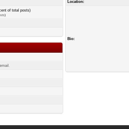
Location:
cent of total posts)
osts
)
Bio:
email.