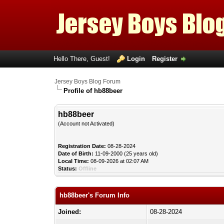
Hello There, Guest!
Login
Register
Jersey Boys Blog Forum
Profile of hb88beer
hb88beer
(Account not Activated)
Registration Date:
08-28-2024
Date of Birth:
11-09-2000 (25 years old)
Local Time:
08-09-2026 at 02:07 AM
Status:
Offline
hb88beer's Forum Info
Joined:
08-28-2024