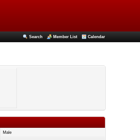
Search
Member List
Calendar
Male