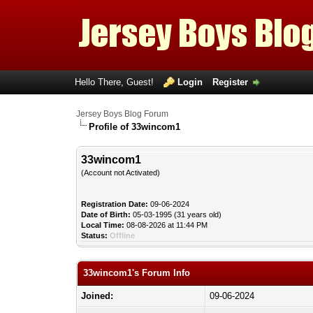
Hello There, Guest!
Login
Register
Jersey Boys Blog Forum
Profile of 33wincom1
33wincom1
(Account not Activated)
Registration Date:
09-06-2024
Date of Birth:
05-03-1995 (31 years old)
Local Time:
08-08-2026 at 11:44 PM
Status:
Offline
33wincom1's Forum Info
Joined:
09-06-2024