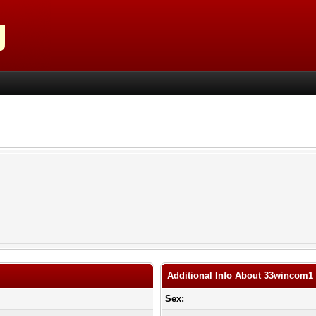
Additional Info About 33wincom1
Sex: