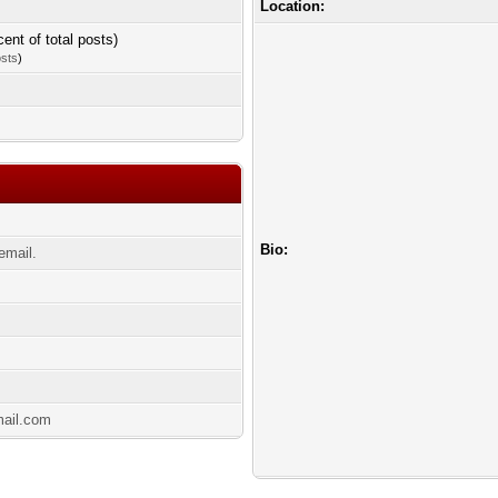
Location:
cent of total posts)
osts
)
Bio:
email.
mail.com