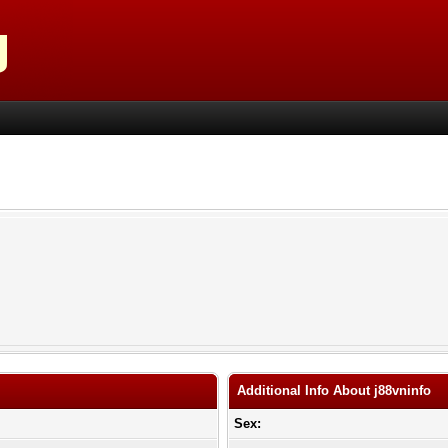
Additional Info About j88vninfo
Sex: