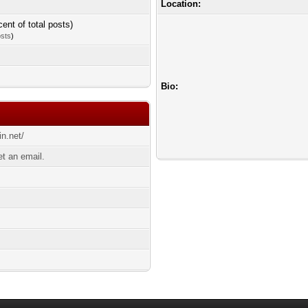
Location:
cent of total posts)
osts
)
Bio:
in.net/
t an email.