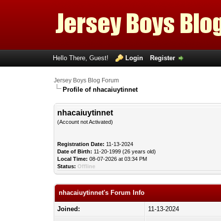
Hello There, Guest!
Login
Register
Jersey Boys Blog Forum
Profile of nhacaiuytinnet
nhacaiuytinnet
(Account not Activated)
Registration Date:
11-13-2024
Date of Birth:
11-20-1999 (26 years old)
Local Time:
08-07-2026 at 03:34 PM
Status:
Offline
nhacaiuytinnet's Forum Info
Joined:
11-13-2024