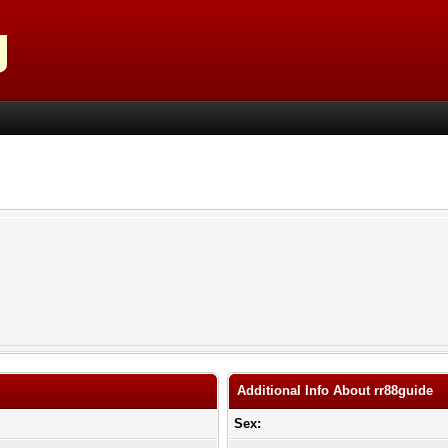
Additional Info About rr88guide
Sex: