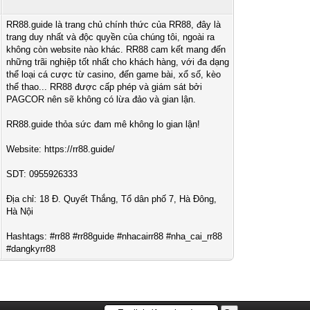
RR88.guide là trang chủ chính thức của RR88, đây là
trang duy nhất và độc quyền của chúng tôi, ngoài ra
không còn website nào khác. RR88 cam kết mang đến
những trãi nghiệp tốt nhất cho khách hàng, với đa dạng
thể loại cá cược từ casino, đến game bài, xổ số, kèo
thể thao... RR88 được cấp phép và giám sát bởi
PAGCOR nên sẽ không có lừa đảo và gian lận.
RR88.guide thỏa sức đam mê không lo gian lận!
Website: https://rr88.guide/
SDT: 0955926333
Địa chỉ: 18 Đ. Quyết Thắng, Tổ dân phố 7, Hà Đông,
Hà Nội
Hashtags: #rr88 #rr88guide #nhacairr88 #nha_cai_rr88
#dangkyrr88