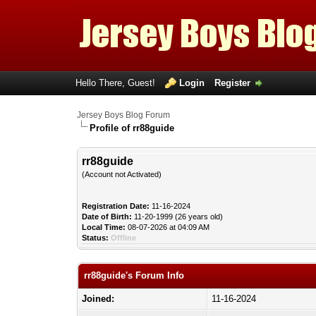
Hello There, Guest!
Login
Register
Jersey Boys Blog Forum
Profile of rr88guide
rr88guide
(Account not Activated)
Registration Date:
11-16-2024
Date of Birth:
11-20-1999 (26 years old)
Local Time:
08-07-2026 at 04:09 AM
Status:
Offline
rr88guide's Forum Info
Joined:
11-16-2024