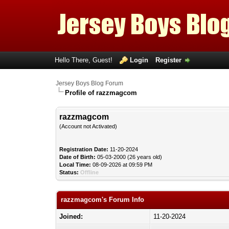
Hello There, Guest!
Login
Register
Jersey Boys Blog Forum
Profile of razzmagcom
razzmagcom
(Account not Activated)
Registration Date:
11-20-2024
Date of Birth:
05-03-2000 (26 years old)
Local Time:
08-09-2026 at 09:59 PM
Status:
Offline
razzmagcom's Forum Info
Joined:
11-20-2024