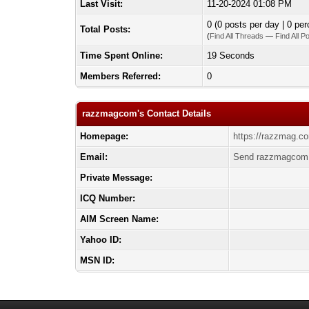
Last Visit:
11-20-2024 01:08 PM
0 (0 posts per day | 0 per
Total Posts:
(
Find All Threads
—
Find All P
Time Spent Online:
19 Seconds
Members Referred:
0
razzmagcom's Contact Details
Homepage:
https://razzmag.c
Email:
Send razzmagcom 
Private Message:
ICQ Number:
AIM Screen Name:
Yahoo ID:
MSN ID: