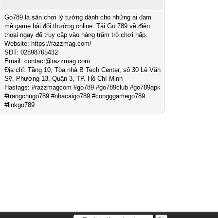
Go789 là sân chơi lý tưởng dành cho những ai đam
mê game bài đổi thưởng online. Tải Go 789 về điện
thoại ngay để truy cập vào hàng trăm trò chơi hấp.
Website: https://razzmag.com/
SĐT: 02898765432
Email:
contact@razzmag.com
Địa chỉ: Tầng 10, Tòa nhà B Tech Center, số 30 Lê Văn
Sỹ, Phường 13, Quận 3, TP. Hồ Chí Minh
Hastags: #razzmagcom #go789 #go789club #go789apk
#trangchugo789 #nhacaigo789 #congggamego789
#linkgo789