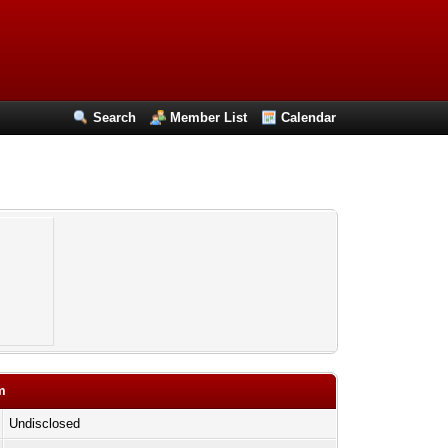
Search
Member List
Calendar
m
Undisclosed