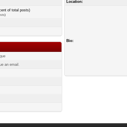
Location:
cent of total posts)
osts
)
Bio:
ique
e an email.