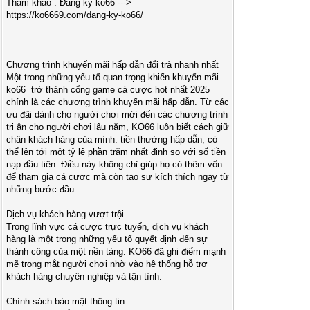
Tham khảo : Đăng ký ko66 --->
https://ko6669.com/dang-ky-ko66/
Chương trình khuyến mãi hấp dẫn đổi trả nhanh nhất
Một trong những yếu tố quan trọng khiến khuyến mãi
ko66 trở thành cổng game cá cược hot nhất 2025
chính là các chương trình khuyến mãi hấp dẫn. Từ các
ưu đãi dành cho người chơi mới đến các chương trình
tri ân cho người chơi lâu năm, KO66 luôn biết cách giữ
chân khách hàng của mình. tiền thưởng hấp dẫn, có
thể lên tới một tỷ lệ phần trăm nhất định so với số tiền
nạp đầu tiên. Điều này không chỉ giúp họ có thêm vốn
để tham gia cá cược mà còn tạo sự kích thích ngay từ
những bước đầu.
Dịch vụ khách hàng vượt trội
Trong lĩnh vực cá cược trực tuyến, dịch vụ khách
hàng là một trong những yếu tố quyết định đến sự
thành công của một nền tảng. KO66 đã ghi điểm mạnh
mẽ trong mắt người chơi nhờ vào hệ thống hỗ trợ
khách hàng chuyên nghiệp và tận tình.
Chính sách bảo mật thông tin