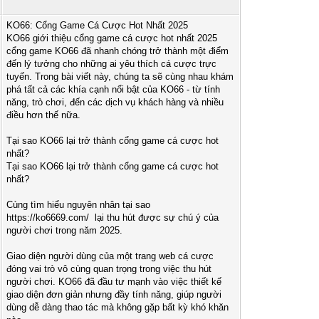
KO66: Cổng Game Cá Cược Hot Nhất 2025
KO66 giới thiệu cổng game cá cược hot nhất 2025
cổng game KO66 đã nhanh chóng trở thành một điểm
đến lý tưởng cho những ai yêu thích cá cược trực
tuyến. Trong bài viết này, chúng ta sẽ cùng nhau khám
phá tất cả các khía cạnh nổi bật của KO66 - từ tính
năng, trò chơi, đến các dịch vụ khách hàng và nhiều
điều hơn thế nữa.
Tại sao KO66 lại trở thành cổng game cá cược hot
nhất?
Tại sao KO66 lại trở thành cổng game cá cược hot
nhất?
Cùng tìm hiểu nguyên nhân tại sao
https://ko6669.com/ lại thu hút được sự chú ý của
người chơi trong năm 2025.
Giao diện người dùng của một trang web cá cược
đóng vai trò vô cùng quan trọng trong việc thu hút
người chơi. KO66 đã đầu tư mạnh vào việc thiết kế
giao diện đơn giản nhưng đầy tính năng, giúp người
dùng dễ dàng thao tác mà không gặp bất kỳ khó khăn