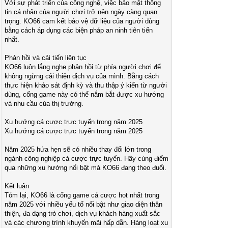
Với sự phát triển của công nghệ, việc bảo mật thông
tin cá nhân của người chơi trở nên ngày càng quan
trọng. KO66 cam kết bảo vệ dữ liệu của người dùng
bằng cách áp dụng các biện pháp an ninh tiên tiến
nhất.
Phản hồi và cải tiến liên tục
KO66 luôn lắng nghe phản hồi từ phía người chơi để
không ngừng cải thiện dịch vụ của mình. Bằng cách
thực hiện khảo sát định kỳ và thu thập ý kiến từ người
dùng, cổng game này có thể nắm bắt được xu hướng
và nhu cầu của thị trường.
Xu hướng cá cược trực tuyến trong năm 2025
Xu hướng cá cược trực tuyến trong năm 2025
Năm 2025 hứa hẹn sẽ có nhiều thay đổi lớn trong
ngành công nghiệp cá cược trực tuyến. Hãy cùng điểm
qua những xu hướng nổi bật mà KO66 đang theo đuổi.
Kết luận
Tóm lại, KO66 là cổng game cá cược hot nhất trong
năm 2025 với nhiều yếu tố nổi bật như giao diện thân
thiện, đa dạng trò chơi, dịch vụ khách hàng xuất sắc
và các chương trình khuyến mãi hấp dẫn. Hàng loạt xu