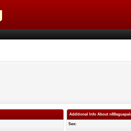
Additional Info About n88aguapal
Sex: