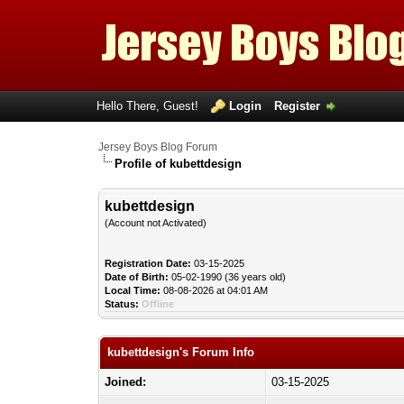
Hello There, Guest!
Login
Register
Jersey Boys Blog Forum
Profile of kubettdesign
kubettdesign
(Account not Activated)
Registration Date:
03-15-2025
Date of Birth:
05-02-1990 (36 years old)
Local Time:
08-08-2026 at 04:01 AM
Status:
Offline
kubettdesign's Forum Info
Joined:
03-15-2025