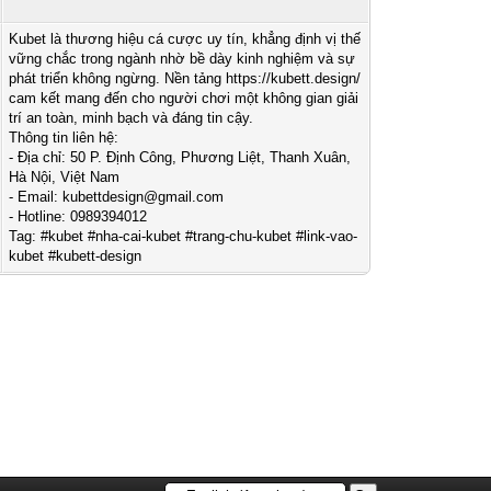
Kubet là thương hiệu cá cược uy tín, khẳng định vị thế
vững chắc trong ngành nhờ bề dày kinh nghiệm và sự
phát triển không ngừng. Nền tảng https://kubett.design/
cam kết mang đến cho người chơi một không gian giải
trí an toàn, minh bạch và đáng tin cậy.
Thông tin liên hệ:
- Địa chỉ: 50 P. Định Công, Phương Liệt, Thanh Xuân,
Hà Nội, Việt Nam
- Email:
kubettdesign@gmail.com
- Hotline: 0989394012
Tag: #kubet #nha-cai-kubet #trang-chu-kubet #link-vao-
kubet #kubett-design