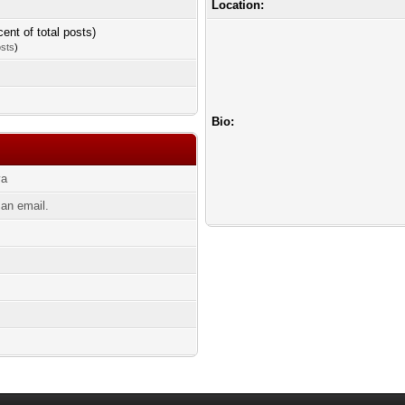
Location:
cent of total posts)
osts
)
Bio:
ya
an email.