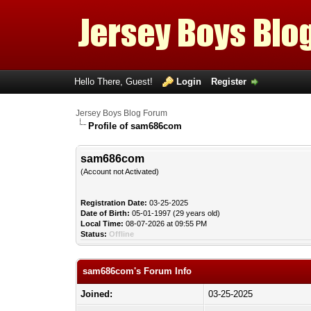
Hello There, Guest!
Login
Register
Jersey Boys Blog Forum
Profile of sam686com
sam686com
(Account not Activated)
Registration Date:
03-25-2025
Date of Birth:
05-01-1997 (29 years old)
Local Time:
08-07-2026 at 09:55 PM
Status:
Offline
sam686com's Forum Info
Joined:
03-25-2025