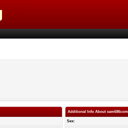
Additional Info About sam686co
Sex: