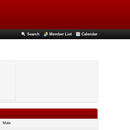
Search
Member List
Calendar
m
Male