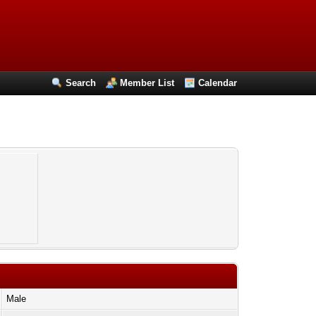
Search
Member List
Calendar
Male