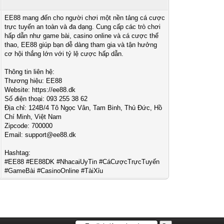
EE88 mang đến cho người chơi một nền tảng cá cược
trực tuyến an toàn và đa dạng. Cung cấp các trò chơi
hấp dẫn như game bài, casino online và cá cược thể
thao, EE88 giúp bạn dễ dàng tham gia và tận hưởng
cơ hội thắng lớn với tỷ lệ cược hấp dẫn.
Thông tin liên hệ:
Thương hiệu: EE88
Website: https://ee88.dk
Số điện thoại: 093 255 38 62
Địa chỉ: 124B/4 Tô Ngọc Vân, Tam Binh, Thủ Đức, Hồ
Chí Minh, Việt Nam
Zipcode: 700000
Email:
support@ee88.dk
Hashtag:
#EE88 #EE88DK #NhacaiUyTin #CáCượcTrựcTuyến
#GameBài #CasinoOnline #TàiXỉu