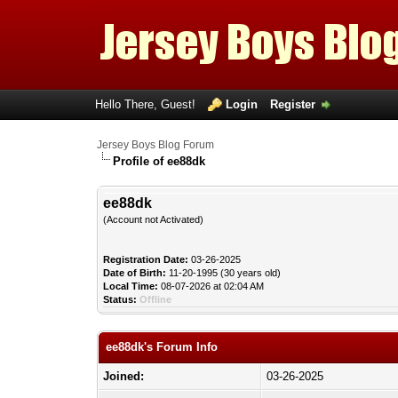
Hello There, Guest!
Login
Register
Jersey Boys Blog Forum
Profile of ee88dk
ee88dk
(Account not Activated)
Registration Date:
03-26-2025
Date of Birth:
11-20-1995 (30 years old)
Local Time:
08-07-2026 at 02:04 AM
Status:
Offline
ee88dk's Forum Info
Joined:
03-26-2025