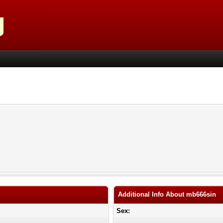
Additional Info About mb666sin
Sex: