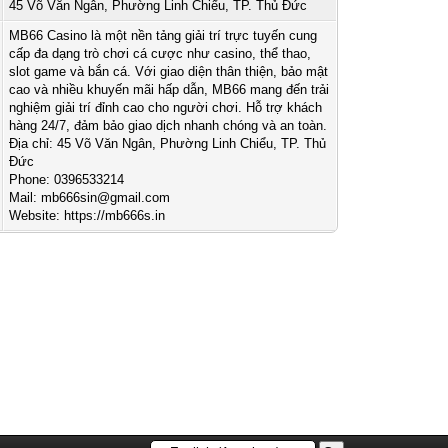
45 Võ Văn Ngân, Phường Linh Chiểu, TP. Thủ Đức
MB66 Casino là một nền tảng giải trí trực tuyến cung
cấp đa dạng trò chơi cá cược như casino, thể thao,
slot game và bắn cá. Với giao diện thân thiện, bảo mật
cao và nhiều khuyến mãi hấp dẫn, MB66 mang đến trải
nghiệm giải trí đỉnh cao cho người chơi. Hỗ trợ khách
hàng 24/7, đảm bảo giao dịch nhanh chóng và an toàn.
Địa chỉ: 45 Võ Văn Ngân, Phường Linh Chiểu, TP. Thủ
Đức
Phone: 0396533214
Mail:
mb666sin@gmail.com
Website: https://mb666s.in