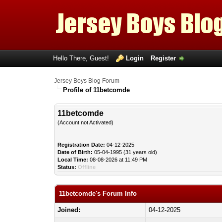
Hello There, Guest!
Login
Register
Jersey Boys Blog Forum
Profile of 11betcomde
11betcomde
(Account not Activated)
Registration Date:
04-12-2025
Date of Birth:
05-04-1995 (31 years old)
Local Time:
08-08-2026 at 11:49 PM
Status:
Offline
11betcomde's Forum Info
Joined:
04-12-2025