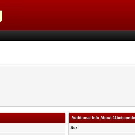
Additional Info About 11betcomd
Sex: