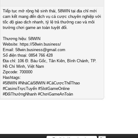
Tiếp tục mở rộng hệ sinh thái, 58WIN tại địa chỉ mới
cam kết mang đến dịch vụ cá cược chuyên nghiệp với
tốc độ giao dịch nhanh, tỷ lệ trả thưởng cao và môi
trường chơi game an toàn tuyệt đối.
Thương hiệu: 58WIN
Website: https://58win.business/
Email:
58win.business@gmail.com
Số điện thoại: 0854 766 428
Địa chỉ: 106 Đ. Bàu Gốc, Tân Kiên, Bình Chánh, TP.
Hồ Chí Minh, Việt Nam
Zipcode: 700000
Hashtags:
#58WIN #NhàCái58WIN #CáCượcThểThao
#CasinoTrựcTuyến #SlotGameOnline
#ĐổiThưởngNhanh #ChơiGameAnToàn