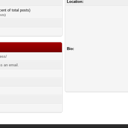
Location:
cent of total posts)
osts
)
Bio:
ness/
s an email.