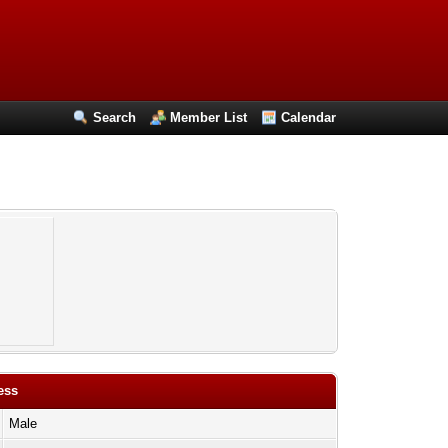
Search
Member List
Calendar
ess
Male