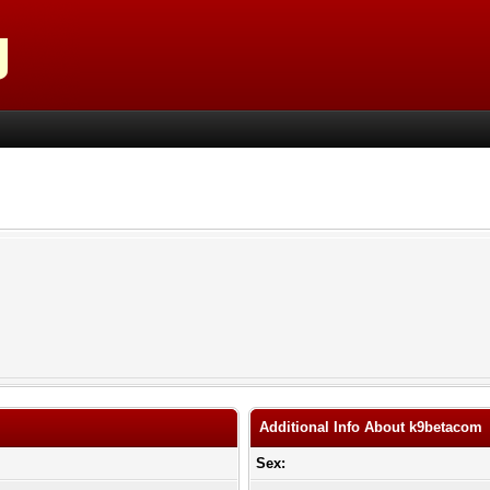
Additional Info About k9betacom
Sex: