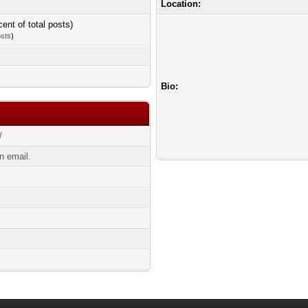
Location:
cent of total posts)
osts
)
Bio:
/
n email.