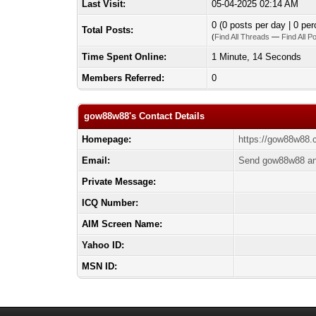
Last Visit:
05-04-2025 02:14 AM
0 (0 posts per day | 0 per
Total Posts:
(
Find All Threads
—
Find All P
Time Spent Online:
1 Minute, 14 Seconds
Members Referred:
0
gow88w88's Contact Details
Homepage:
https://gow88w88.
Email:
Send gow88w88 an
Private Message:
ICQ Number:
AIM Screen Name:
Yahoo ID:
MSN ID: