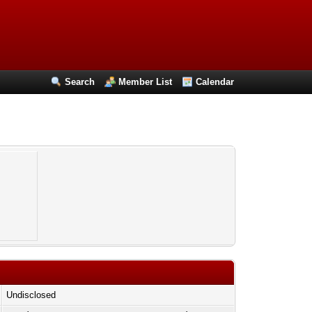
Search
Member List
Calendar
Undisclosed