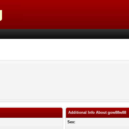
Additional Info About gow88w88
Sex: