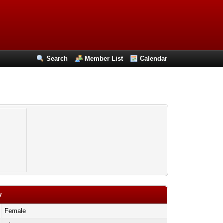
Search
Member List
Calendar
w
Female