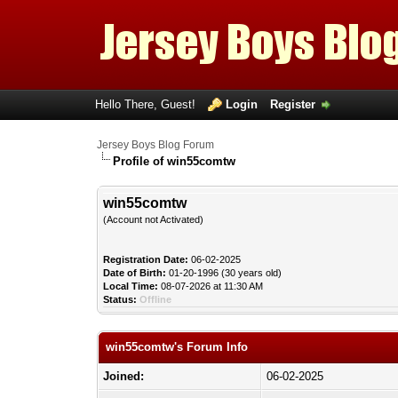
Hello There, Guest!
Login
Register
Jersey Boys Blog Forum
Profile of win55comtw
win55comtw
(Account not Activated)
Registration Date:
06-02-2025
Date of Birth:
01-20-1996 (30 years old)
Local Time:
08-07-2026 at 11:30 AM
Status:
Offline
win55comtw's Forum Info
Joined:
06-02-2025