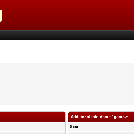
Additional Info About 1gompw
Sex: