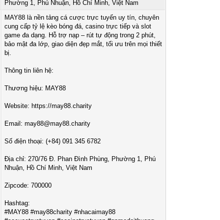
Phường 1, Phú Nhuận, Hồ Chí Minh, Việt Nam
MAY88 là nền tảng cá cược trực tuyến uy tín, chuyên
cung cấp tỷ lệ kèo bóng đá, casino trực tiếp và slot
game đa dạng. Hỗ trợ nạp – rút tự động trong 2 phút,
bảo mật đa lớp, giao diện đẹp mắt, tối ưu trên mọi thiết
bị.
Thông tin liên hệ:
Thương hiệu: MAY88
Website: https://may88.charity
Email:
may88@may88.charity
Số điện thoại: (+84) 091 345 6782
Địa chỉ: 270/76 Đ. Phan Đình Phùng, Phường 1, Phú
Nhuận, Hồ Chí Minh, Việt Nam
Zipcode: 700000
Hashtag:
#MAY88 #may88charity #nhacaimay88