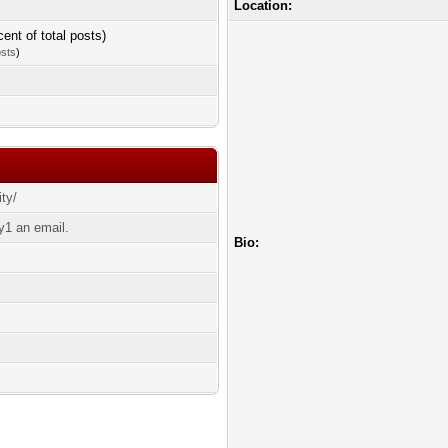
Location:
cent of total posts)
osts
)
ity/
1 an email.
Bio: