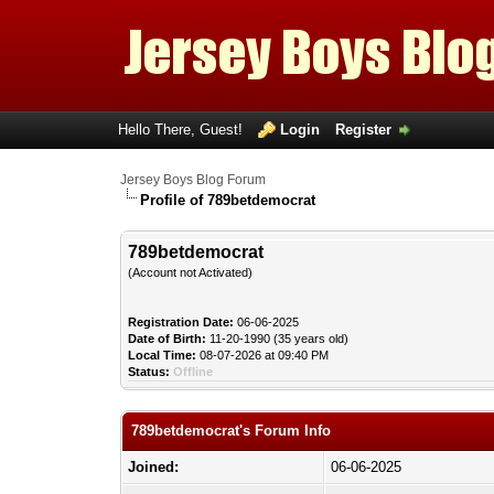
Hello There, Guest!
Login
Register
Jersey Boys Blog Forum
Profile of 789betdemocrat
789betdemocrat
(Account not Activated)
Registration Date:
06-06-2025
Date of Birth:
11-20-1990 (35 years old)
Local Time:
08-07-2026 at 09:40 PM
Status:
Offline
789betdemocrat's Forum Info
Joined:
06-06-2025