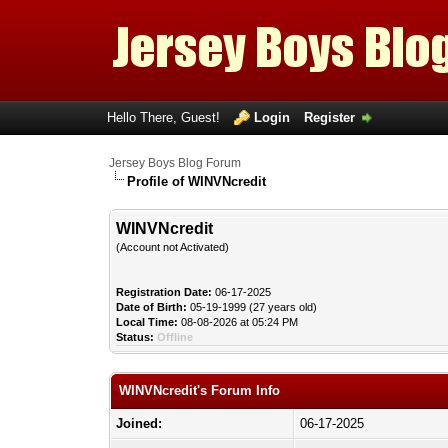
Hello There, Guest!
Login
Register
Jersey Boys Blog Forum
Profile of WINVNcredit
WINVNcredit
(Account not Activated)
Registration Date:
06-17-2025
Date of Birth:
05-19-1999 (27 years old)
Local Time:
08-08-2026 at 05:24 PM
Status:
Offline
WINVNcredit's Forum Info
Joined:
06-17-2025