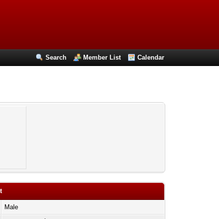
Search
Member List
Calendar
t
Male