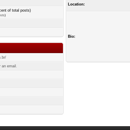
Location:
cent of total posts)
osts
)
Bio:
.br/
 an email.