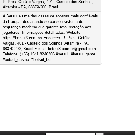
R. Pres. Getúlio Vargas, 401 - Castelo dos Sonhos,
Altamira - PA, 68379-200, Brasil
A Betsul é uma das casas de apostas mais confiáveis
da Europa, destacando-se por seu sistema de
segurança moderno que garante total proteção aos
jogadores. Informações detalhadas: Website:
https://betsul3.com.br/ Endereço: R. Pres. Getúlio
Vargas, 401 - Castelo dos Sonhos, Altamira - PA,
68379-200, Brasil E-mail:
betsul3.com.br@gmail.com
Telefone: (+55) 1541 8246306 #betsul, #betsul_game,
#betsul_casino, #betsul_bet