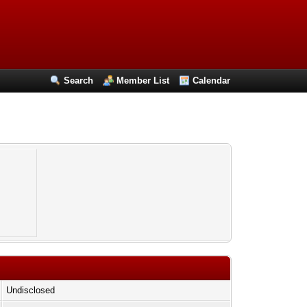
Search
Member List
Calendar
Undisclosed