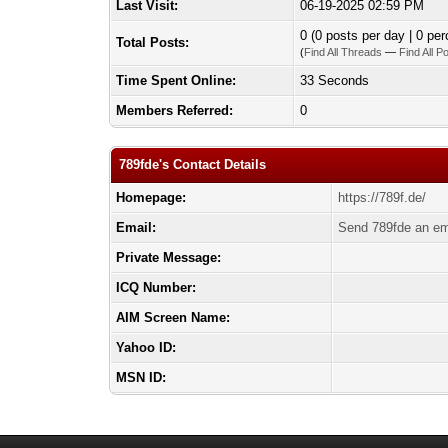
Last Visit:
06-19-2025 02:59 PM
0 (0 posts per day | 0 per
Total Posts:
(
Find All Threads
—
Find All P
Time Spent Online:
33 Seconds
Members Referred:
0
789fde's Contact Details
Homepage:
https://789f.de/
Email:
Send 789fde an em
Private Message:
ICQ Number:
AIM Screen Name:
Yahoo ID:
MSN ID: