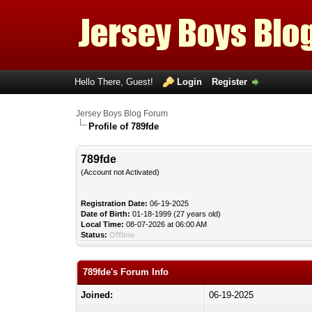
Hello There, Guest!
Login
Register
Jersey Boys Blog Forum
Profile of 789fde
789fde
(Account not Activated)
Registration Date:
06-19-2025
Date of Birth:
01-18-1999 (27 years old)
Local Time:
08-07-2026 at 06:00 AM
Status:
Offline
789fde's Forum Info
Joined:
06-19-2025