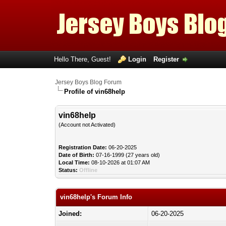
Hello There, Guest!
Login
Register
Jersey Boys Blog Forum
Profile of vin68help
vin68help
(Account not Activated)
Registration Date:
06-20-2025
Date of Birth:
07-16-1999 (27 years old)
Local Time:
08-10-2026 at 01:07 AM
Status:
Offline
vin68help's Forum Info
Joined:
06-20-2025