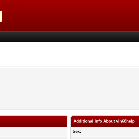
Additional Info About vin68help
Sex: