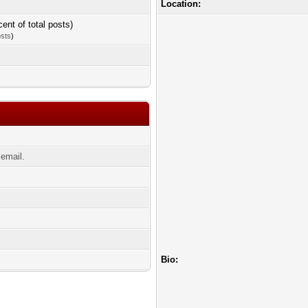
Location:
cent of total posts)
osts
)
email.
Bio: