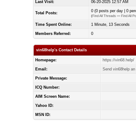
Last Visit:
06-20-2025 12:57 AM
0 (0 posts per day | 0 per
Total Posts:
(
Find All Threads
—
Find All P
Time Spent Online:
1 Minute, 13 Seconds
Members Referred:
0
vin68help's Contact Details
Homepage:
https://vin68.help/
Email:
Send vin68help an 
Private Message:
ICQ Number:
AIM Screen Name:
Yahoo ID:
MSN ID: