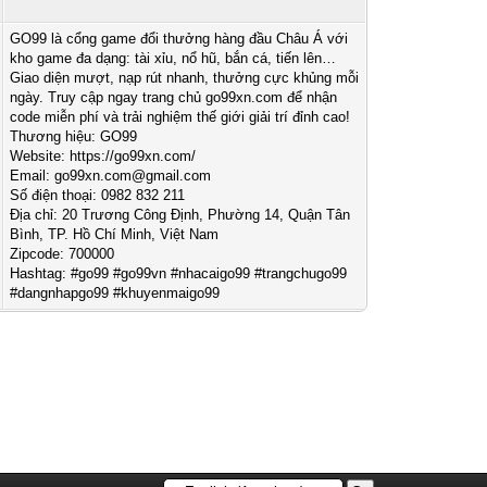
GO99 là cổng game đổi thưởng hàng đầu Châu Á với
kho game đa dạng: tài xỉu, nổ hũ, bắn cá, tiến lên…
Giao diện mượt, nạp rút nhanh, thưởng cực khủng mỗi
ngày. Truy cập ngay trang chủ go99xn.com để nhận
code miễn phí và trải nghiệm thế giới giải trí đỉnh cao!
Thương hiệu: GO99
Website: https://go99xn.com/
Email:
go99xn.com@gmail.com
Số điện thoại: 0982 832 211
Địa chỉ: 20 Trương Công Định, Phường 14, Quận Tân
Bình, TP. Hồ Chí Minh, Việt Nam
Zipcode: 700000
Hashtag: #go99 #go99vn #nhacaigo99 #trangchugo99
#dangnhapgo99 #khuyenmaigo99