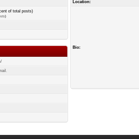
Location:
cent of total posts)
osts
)
Bio:
m/
ail.