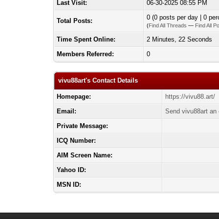
Last Visit:
06-30-2025 08:55 PM
0 (0 posts per day | 0 per
Total Posts:
(
Find All Threads
—
Find All P
Time Spent Online:
2 Minutes, 22 Seconds
Members Referred:
0
vivu88art's Contact Details
Homepage:
https://vivu88.art/
Email:
Send vivu88art an 
Private Message:
ICQ Number:
AIM Screen Name:
Yahoo ID:
MSN ID: