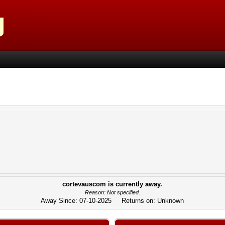
cortevauscom is currently away.
Reason: Not specified.
Away Since: 07-10-2025 Returns on: Unknown