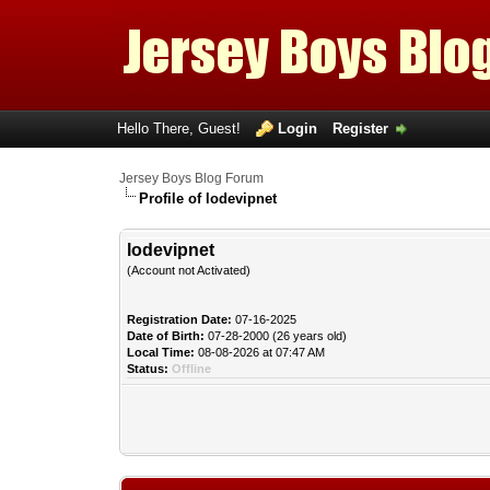
Hello There, Guest!
Login
Register
Jersey Boys Blog Forum
Profile of lodevipnet
lodevipnet
(Account not Activated)
Registration Date:
07-16-2025
Date of Birth:
07-28-2000 (26 years old)
Local Time:
08-08-2026 at 07:47 AM
Status:
Offline