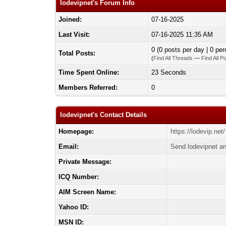
lodevipnet's Forum Info
Joined:
07-16-2025
Last Visit:
07-16-2025 11:35 AM
0 (0 posts per day | 0 per
Total Posts:
(
Find All Threads
—
Find All P
Time Spent Online:
23 Seconds
Members Referred:
0
lodevipnet's Contact Details
Homepage:
https://lodevip.net/
Email:
Send lodevipnet an
Private Message:
ICQ Number:
AIM Screen Name:
Yahoo ID:
MSN ID: