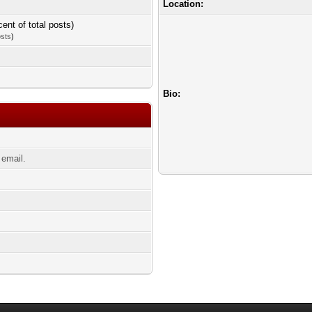
Location:
cent of total posts)
osts
)
Bio:
 email.