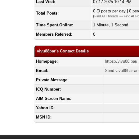
Last Visit:
07-17-2025 10:14 PM
0 (0 posts per day | 0 per
Total Posts:
(
Find All Threads
—
Find All P
Time Spent Online:
1 Minute, 1 Second
Members Referred:
0
vivu88bar's Contact Details
Homepage:
https://vivu88.bar/
Email:
Send vivu88bar an
Private Message:
ICQ Number:
AIM Screen Name:
Yahoo ID:
MSN ID: