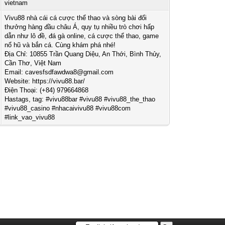
vietnam
Vivu88 nhà cái cá cược thể thao và sòng bài đổi
thưởng hàng đầu châu Á, quy tụ nhiều trò chơi hấp
dẫn như lô đề, đá gà online, cá cược thể thao, game
nổ hũ và bắn cá. Cùng khám phá nhé!
Địa Chỉ: 10855 Trần Quang Diệu, An Thới, Bình Thủy,
Cần Thơ, Việt Nam
Email:
cavesfsdfawdwa8@gmail.com
Website: https://vivu88.bar/
Điện Thoại: (+84) 979664868
Hastags, tag: #vivu88bar #vivu88 #vivu88_the_thao
#vivu88_casino #nhacaivivu88 #vivu88com
#link_vao_vivu88