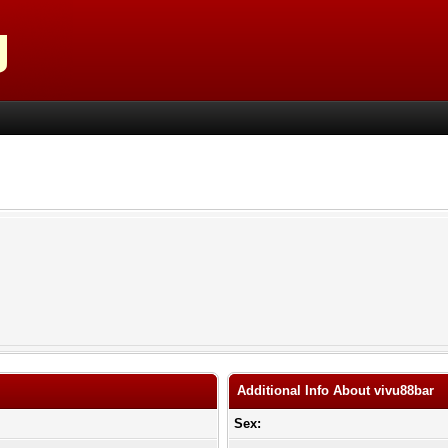
Additional Info About vivu88bar
Sex: