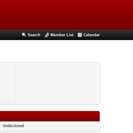
Search
Member List
Calendar
Undisclosed