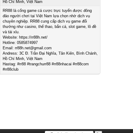
Hồ Chí Minh, Việt Nam
RR88 là cổng game cá cược trực tuyến được đông
đảo người chơi tại Việt Nam lựa chọn nhờ dịch vụ
chuyên nghiệp. RR88 cung cấp dịch vụ game đổi
thưởng như casino, thể thao, bắn cá, slot game, lô đề
và tài xỉu.
Website: https://rr88h.net/
Hotline: 0585874997
Email:
rr88h.net@gmail.com
Andress: 3C Đ. Trần Đại Nghĩa, Tân Kiên, Bình Chánh,
Hồ Chí Minh, Việt Nam
Hastag: #rr88 #trangchurr88 #rr88nhacai #rr88com
#rr88club