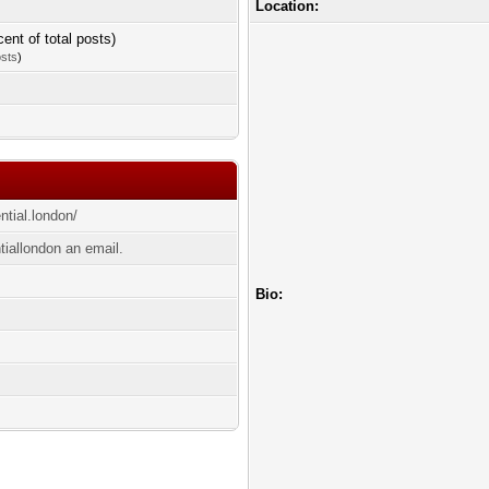
Location:
cent of total posts)
osts
)
ntial.london/
iallondon an email.
Bio: