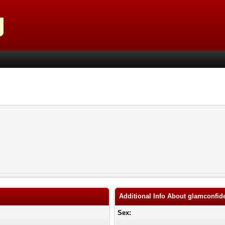
Additional Info About glamconfid
Sex: