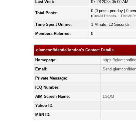
Last Visit:
07-28-2025 05:00 AM
0 (0 posts per day | 0 per
Total Posts:
(
Find All Threads
—
Find All P
Time Spent Online:
1 Minute, 12 Seconds
Members Referred:
0
glamconfidentiallondon's Contact Details
Homepage:
https://glamconfide
Email:
Send glamconfident
Private Message:
ICQ Number:
AIM Screen Name:
1GOM
Yahoo ID:
MSN ID: