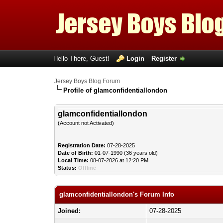
Hello There, Guest!
Login
Register
Jersey Boys Blog Forum
Profile of glamconfidentiallondon
glamconfidentiallondon
(Account not Activated)
Registration Date:
07-28-2025
Date of Birth:
01-07-1990 (36 years old)
Local Time:
08-07-2026 at 12:20 PM
Status:
Offline
glamconfidentiallondon's Forum Info
Joined:
07-28-2025