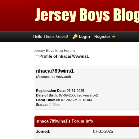
Hello There, Guest!
Login
Register
Jersey Boys Blog Forum
Profile of nhacai789wins1
nhacai789wins1
(Account not Activated)
Registration Date:
07-31-2025
Date of Birth:
07-09-2000 (26 years old)
Local Time:
08-07-2026 at 11:18 AM
Status:
Offline
nhacai789wins1's Forum Info
Joined:
07-31-2025