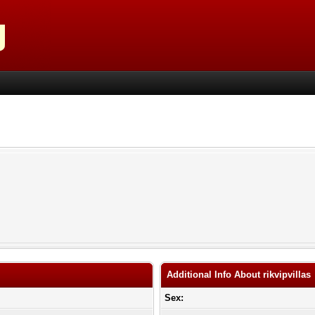
Additional Info About rikvipvillas
Sex: