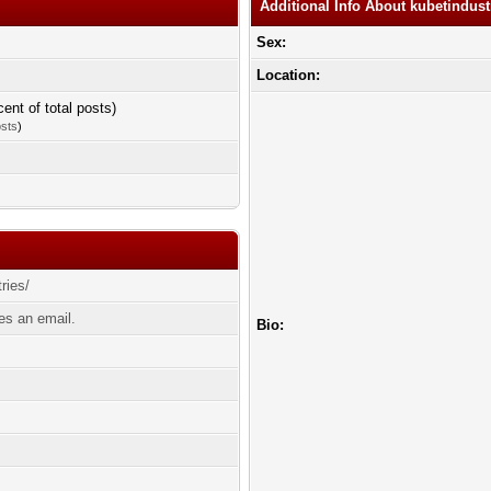
Additional Info About kubetindust
Sex:
Location:
cent of total posts)
osts
)
tries/
es an email.
Bio: