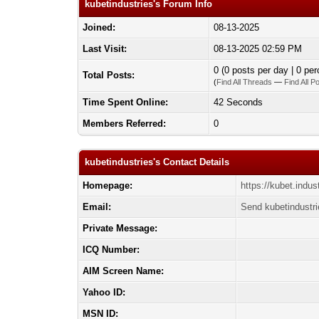
kubetindustries's Forum Info
Joined:
08-13-2025
Last Visit:
08-13-2025 02:59 PM
0 (0 posts per day | 0 per
Total Posts:
(
Find All Threads
—
Find All P
Time Spent Online:
42 Seconds
Members Referred:
0
kubetindustries's Contact Details
Homepage:
https://kubet.indus
Email:
Send kubetindustri
Private Message:
ICQ Number:
AIM Screen Name:
Yahoo ID:
MSN ID: