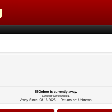
88Goboo is currently away.
Reason: Not specified.
Away Since: 08-16-2025 Returns on: Unknown