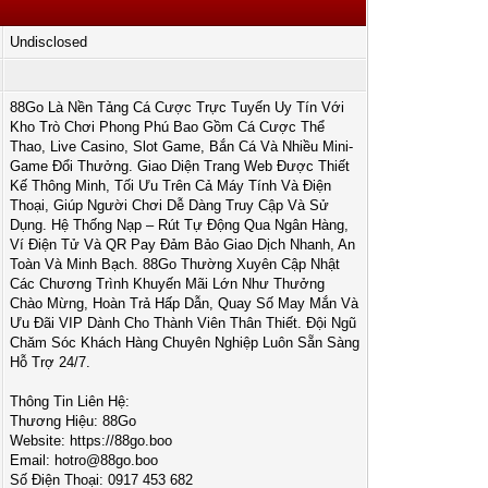
Undisclosed
88Go Là Nền Tảng Cá Cược Trực Tuyến Uy Tín Với
Kho Trò Chơi Phong Phú Bao Gồm Cá Cược Thể
Thao, Live Casino, Slot Game, Bắn Cá Và Nhiều Mini-
Game Đổi Thưởng. Giao Diện Trang Web Được Thiết
Kế Thông Minh, Tối Ưu Trên Cả Máy Tính Và Điện
Thoại, Giúp Người Chơi Dễ Dàng Truy Cập Và Sử
Dụng. Hệ Thống Nạp – Rút Tự Động Qua Ngân Hàng,
Ví Điện Tử Và QR Pay Đảm Bảo Giao Dịch Nhanh, An
Toàn Và Minh Bạch. 88Go Thường Xuyên Cập Nhật
Các Chương Trình Khuyến Mãi Lớn Như Thưởng
Chào Mừng, Hoàn Trả Hấp Dẫn, Quay Số May Mắn Và
Ưu Đãi VIP Dành Cho Thành Viên Thân Thiết. Đội Ngũ
Chăm Sóc Khách Hàng Chuyên Nghiệp Luôn Sẵn Sàng
Hỗ Trợ 24/7.
Thông Tin Liên Hệ:
Thương Hiệu: 88Go
Website: https://88go.boo
Email:
hotro@88go.boo
Số Điện Thoại: 0917 453 682