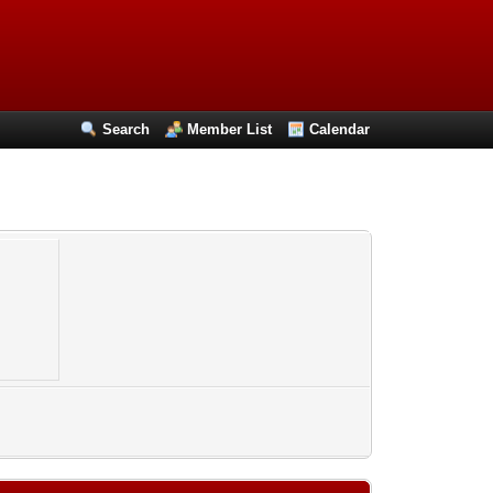
Search
Member List
Calendar