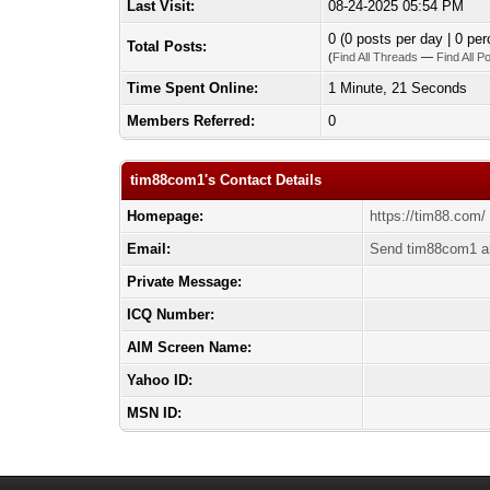
Last Visit:
08-24-2025 05:54 PM
0 (0 posts per day | 0 per
Total Posts:
(
Find All Threads
—
Find All P
Time Spent Online:
1 Minute, 21 Seconds
Members Referred:
0
tim88com1's Contact Details
Homepage:
https://tim88.com/
Email:
Send tim88com1 a
Private Message:
ICQ Number:
AIM Screen Name:
Yahoo ID:
MSN ID: