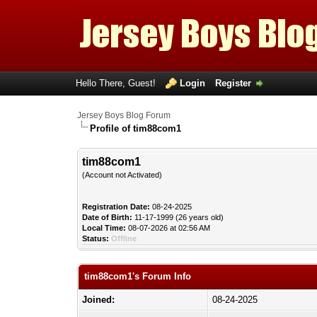
Hello There, Guest!
Login
Register
Jersey Boys Blog Forum
Profile of tim88com1
tim88com1
(Account not Activated)
Registration Date:
08-24-2025
Date of Birth:
11-17-1999 (26 years old)
Local Time:
08-07-2026 at 02:56 AM
Status:
Offline
tim88com1's Forum Info
Joined:
08-24-2025