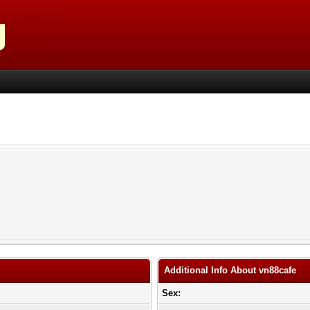
Additional Info About vn88cafe
Sex: