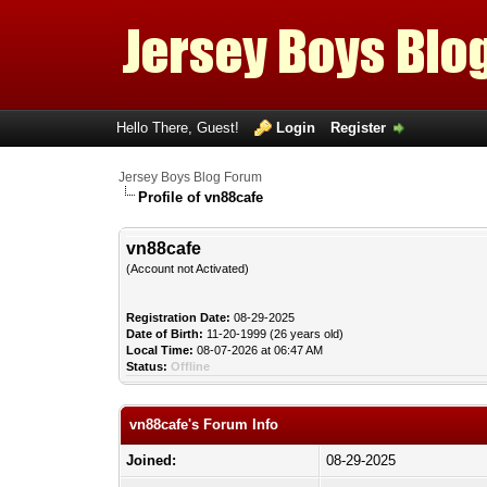
Hello There, Guest!
Login
Register
Jersey Boys Blog Forum
Profile of vn88cafe
vn88cafe
(Account not Activated)
Registration Date:
08-29-2025
Date of Birth:
11-20-1999 (26 years old)
Local Time:
08-07-2026 at 06:47 AM
Status:
Offline
vn88cafe's Forum Info
Joined:
08-29-2025