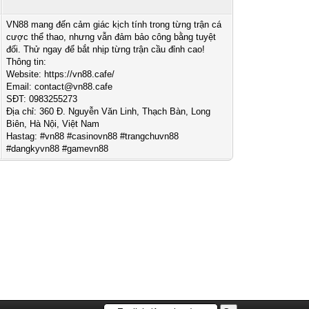
VN88 mang đến cảm giác kịch tính trong từng trận cá
cược thể thao, nhưng vẫn đảm bảo công bằng tuyệt
đối. Thử ngay để bắt nhịp từng trận cầu đỉnh cao!
Thông tin:
Website: https://vn88.cafe/
Email:
contact@vn88.cafe
SĐT: 0983255273
Địa chỉ: 360 Đ. Nguyễn Văn Linh, Thạch Bàn, Long
Biên, Hà Nội, Việt Nam
Hastag: #vn88 #casinovn88 #trangchuvn88
#dangkyvn88 #gamevn88