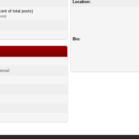
Location:
cent of total posts)
osts
)
Bio:
email.