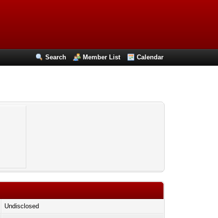
Search
Member List
Calendar
Undisclosed