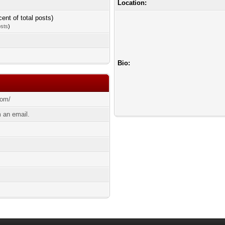
Location:
cent of total posts)
osts
)
Bio:
com/
 an email.