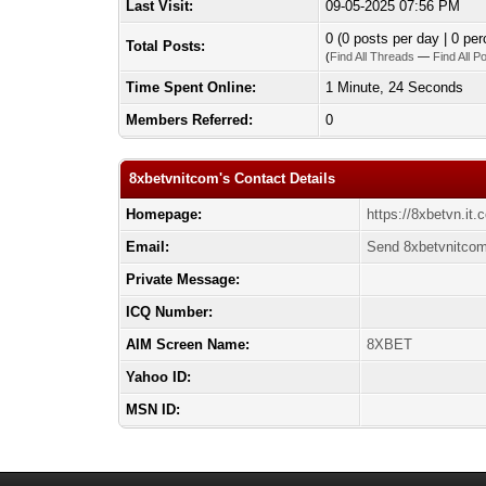
Last Visit:
09-05-2025 07:56 PM
0 (0 posts per day | 0 per
Total Posts:
(
Find All Threads
—
Find All P
Time Spent Online:
1 Minute, 24 Seconds
Members Referred:
0
8xbetvnitcom's Contact Details
Homepage:
https://8xbetvn.it.
Email:
Send 8xbetvnitcom
Private Message:
ICQ Number:
AIM Screen Name:
8XBET
Yahoo ID:
MSN ID: