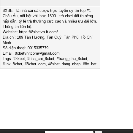
8XBET là nhà cái cá cược trực tuyến uy tín top #1
Châu Âu, nổi bật với hơn 1500+ trò chơi đổi thưởng
hấp dẫn, tỷ lệ trả thưởng cực cao và nhiều ưu đãi lớn.
Thông tin liên hệ:
Website: https://8xbetvn.it.com/
Địa chỉ: 189 Tân Hương, Tân Quý, Tân Phú, Hồ Chí
Minh
Số điện thoại: 0915335779
Email:
8xbetvnitcom@gmail.com
Tags: #8xbet, #nha_cai_8xbet, #trang_chu_8xbet,
#link_8xbet, #8xbet_com, #8xbet_dang_nhap, #8x_bet