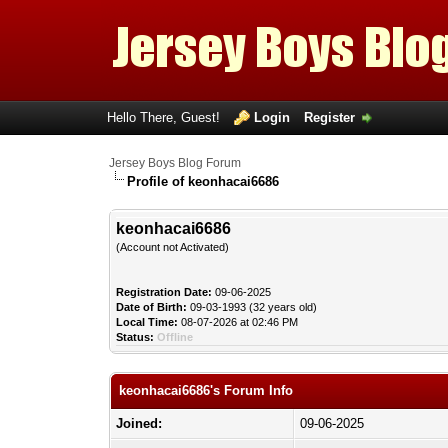
Hello There, Guest!
Login
Register
Jersey Boys Blog Forum
Profile of keonhacai6686
keonhacai6686
(Account not Activated)
Registration Date:
09-06-2025
Date of Birth:
09-03-1993 (32 years old)
Local Time:
08-07-2026 at 02:46 PM
Status:
Offline
keonhacai6686's Forum Info
Joined:
09-06-2025