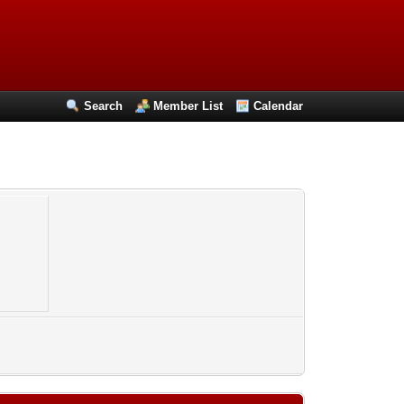
Search
Member List
Calendar