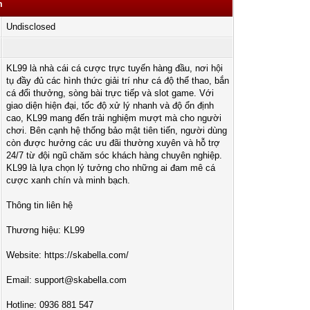
m
Undisclosed
KL99 là nhà cái cá cược trực tuyến hàng đầu, nơi hội
tụ đầy đủ các hình thức giải trí như cá độ thể thao, bắn
cá đổi thưởng, sòng bài trực tiếp và slot game. Với
giao diện hiện đại, tốc độ xử lý nhanh và độ ổn định
cao, KL99 mang đến trải nghiệm mượt mà cho người
chơi. Bên cạnh hệ thống bảo mật tiên tiến, người dùng
còn được hưởng các ưu đãi thường xuyên và hỗ trợ
24/7 từ đội ngũ chăm sóc khách hàng chuyên nghiệp.
KL99 là lựa chọn lý tưởng cho những ai đam mê cá
cược xanh chín và minh bạch.
Thông tin liên hệ
Thương hiệu: KL99
Website: https://skabella.com/
Email:
support@skabella.com
Hotline: 0936 881 547