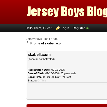
Hello There, Guest!
Login
Register
Jersey Boys Blog Forum
Profile of skabellacom
skabellacom
(Account not Activated)
Registration Date:
09-12-2025
Date of Birth:
07-28-2000 (26 years old)
Local Time:
08-09-2026 at 12:14 AM
Status:
Offline