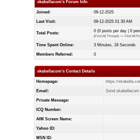
skabellacom's Forum Info
Joined:
09-12-2025
Last Visit:
09-12-2025 01:30 AM
0 (0 posts per day | 0 per
Total Posts:
(
Find All Threads
—
Find All P
Time Spent Online:
3 Minutes, 18 Seconds
Members Referred:
0
skabellacom's Contact Details
Homepage:
https://skabella.c
Email:
Send skabellacom 
Private Message:
ICQ Number:
AIM Screen Name:
Yahoo ID:
MSN ID: