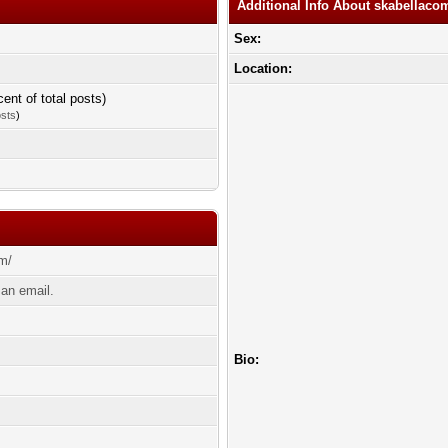
Additional Info About skabellaco
Sex:
Location:
cent of total posts)
osts
)
om/
an email.
Bio: