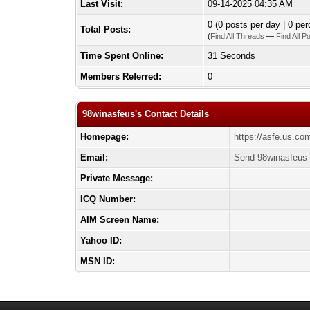
Last Visit:
09-14-2025 04:35 AM
0 (0 posts per day | 0 per
Total Posts:
(
Find All Threads
—
Find All P
Time Spent Online:
31 Seconds
Members Referred:
0
98winasfeus's Contact Details
Homepage:
https://asfe.us.co
Email:
Send 98winasfeus 
Private Message:
ICQ Number:
AIM Screen Name:
Yahoo ID:
MSN ID: