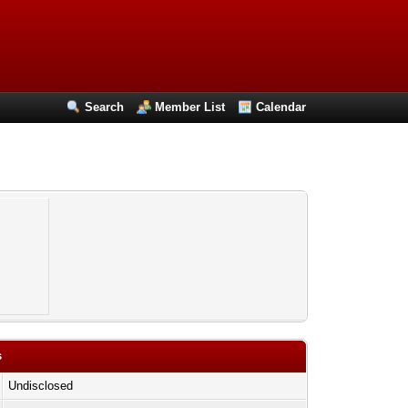
Search
Member List
Calendar
s
Undisclosed