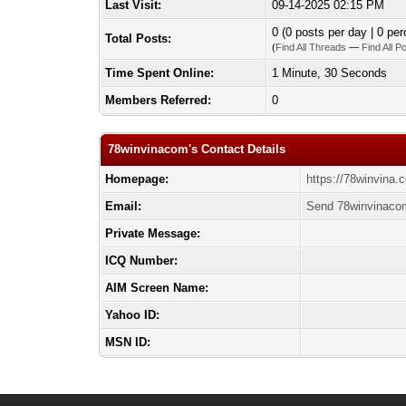
Last Visit:
09-14-2025 02:15 PM
0 (0 posts per day | 0 per
Total Posts:
(
Find All Threads
—
Find All P
Time Spent Online:
1 Minute, 30 Seconds
Members Referred:
0
78winvinacom's Contact Details
Homepage:
https://78winvina.
Email:
Send 78winvinacom
Private Message:
ICQ Number:
AIM Screen Name:
Yahoo ID:
MSN ID: