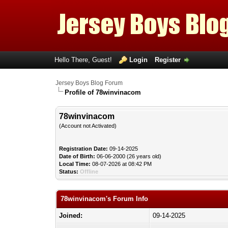
Hello There, Guest!
Login
Register
Jersey Boys Blog Forum
Profile of 78winvinacom
78winvinacom
(Account not Activated)
Registration Date:
09-14-2025
Date of Birth:
06-06-2000 (26 years old)
Local Time:
08-07-2026 at 08:42 PM
Status:
Offline
78winvinacom's Forum Info
Joined:
09-14-2025