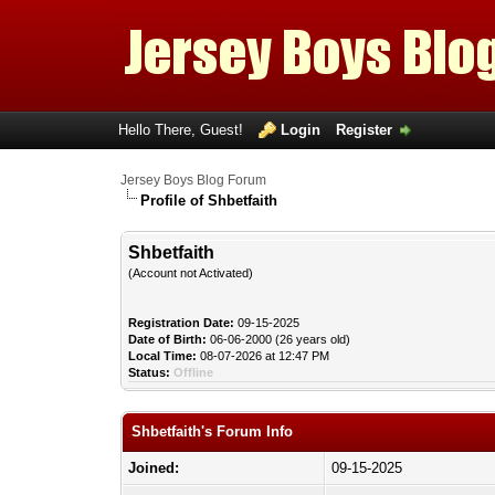
Hello There, Guest!
Login
Register
Jersey Boys Blog Forum
Profile of Shbetfaith
Shbetfaith
(Account not Activated)
Registration Date:
09-15-2025
Date of Birth:
06-06-2000 (26 years old)
Local Time:
08-07-2026 at 12:47 PM
Status:
Offline
Shbetfaith's Forum Info
Joined:
09-15-2025