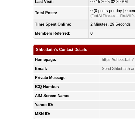
Last Visit:
09-15-2025 02:39 PM
0 (0 posts per day | 0 per
Total Posts:
(
Find All Threads
—
Find All P
Time Spent Online:
2 Minutes, 29 Seconds
Members Referred:
0
Shbetfaith's Contact Details
Homepage:
https://shbet.faith/
Email:
Send Shbetfaith an
Private Message:
ICQ Number:
AIM Screen Name:
Yahoo ID:
MSN ID: