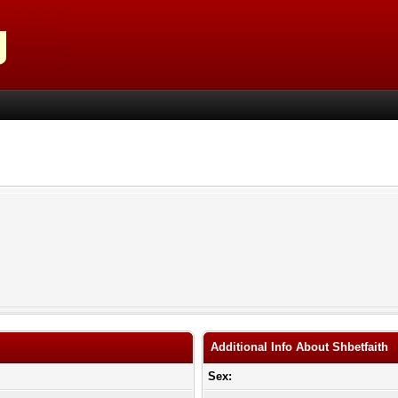
Additional Info About Shbetfaith
Sex: