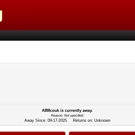
Af88couk is currently away.
Reason: Not specified.
Away Since: 09-17-2025 Returns on: Unknown